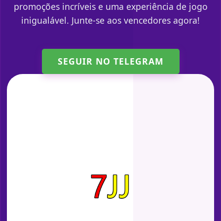
promoções incríveis e uma experiência de jogo
inigualável. Junte-se aos vencedores agora!
SEGUIR NO TELEGRAM