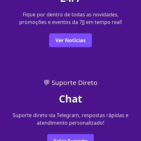
Fique por dentro de todas as novidades,
promoções e eventos da 7JJ em tempo real!
Ver Notícias
💬 Suporte Direto
Chat
Suporte direto via Telegram, respostas rápidas e
atendimento personalizado!