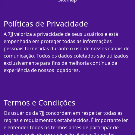
Políticas de Privacidade
A 7JJ valoriza a privacidade de seus usuários e está
empenhada em proteger todas as informações
pessoais fornecidas durante o uso de nossos canais de
comunicação. Todos os dados coletados são utilizados
exclusivamente para fins de melhoria contínua da
experiência de nossos jogadores.
Termos e Condições
Os usuários da 7JJ concordam em respeitar todas as
regras e regulamentos estabelecidos. É importante ler
e entender todos os termos antes de participar de
nossos canais de comunicação. A violação destes