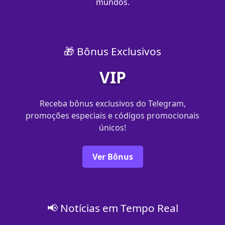
mundos.
🎁 Bônus Exclusivos
VIP
Receba bônus exclusivos do Telegram,
promoções especiais e códigos promocionais
únicos!
Ver Bônus
📢 Notícias em Tempo Real