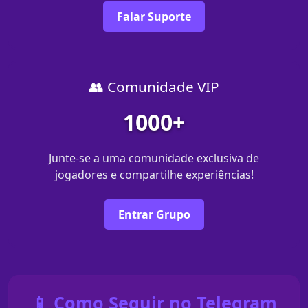
Falar Suporte
👥 Comunidade VIP
1000+
Junte-se a uma comunidade exclusiva de
jogadores e compartilhe experiências!
Entrar Grupo
📱 Como Seguir no Telegram