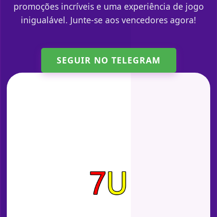
promoções incríveis e uma experiência de jogo
inigualável. Junte-se aos vencedores agora!
SEGUIR NO TELEGRAM