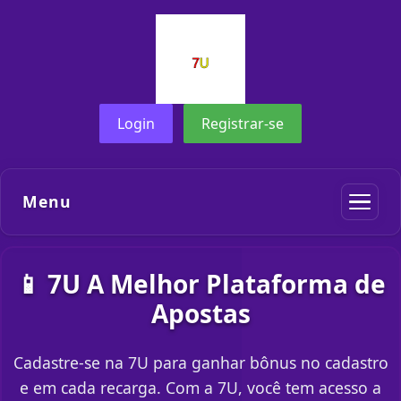
Login
Registrar-se
Menu
📱 7U A Melhor Plataforma de
Apostas
Cadastre-se na 7U para ganhar bônus no cadastro
e em cada recarga. Com a 7U, você tem acesso a