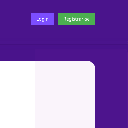
Login
Registrar-se