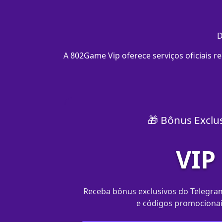
D
A 802Game Vip oferece serviços oficiais 
🎁 Bônus Exclu
VIP
Receba bônus exclusivos do Telegra
e códigos promocionai