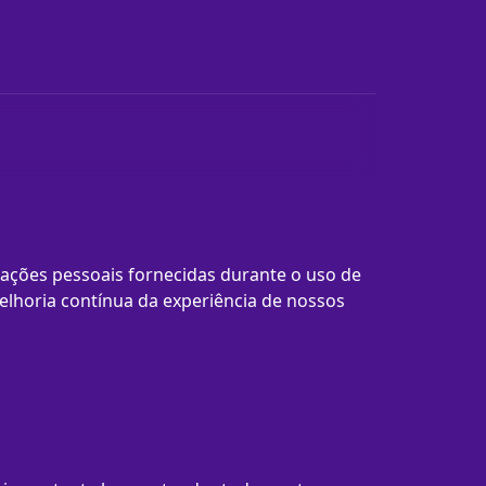
ações pessoais fornecidas durante o uso de
elhoria contínua da experiência de nossos