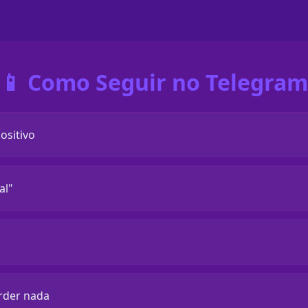
📱 Como Seguir no Telegram
ositivo
al"
erder nada