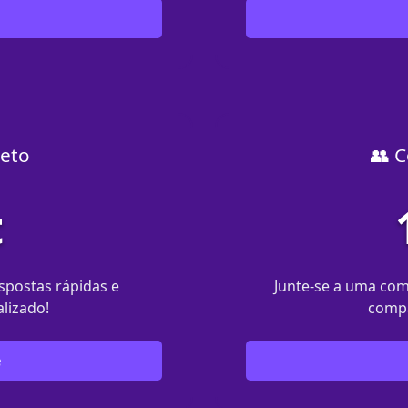
reto
👥 
t
espostas rápidas e
Junte-se a uma com
lizado!
compa
e