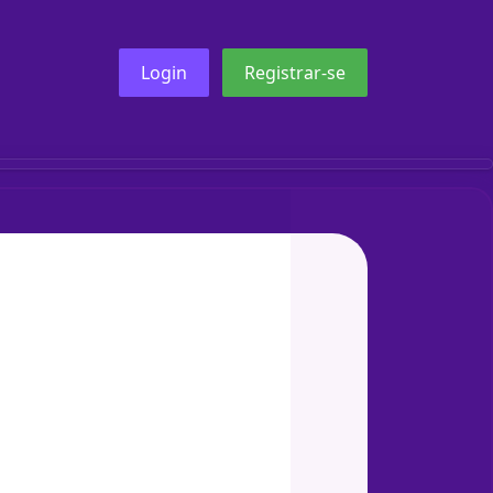
Login
Registrar-se