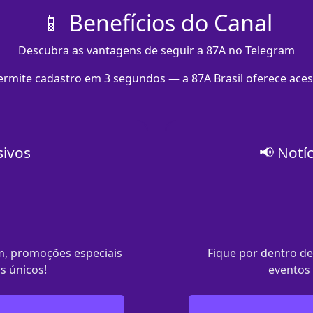
📱 Benefícios do Canal
Descubra as vantagens de seguir a 87A no Telegram
rmite cadastro em 3 segundos — a 87A Brasil oferece acess
sivos
📢 Notí
m, promoções especiais
Fique por dentro d
s únicos!
eventos