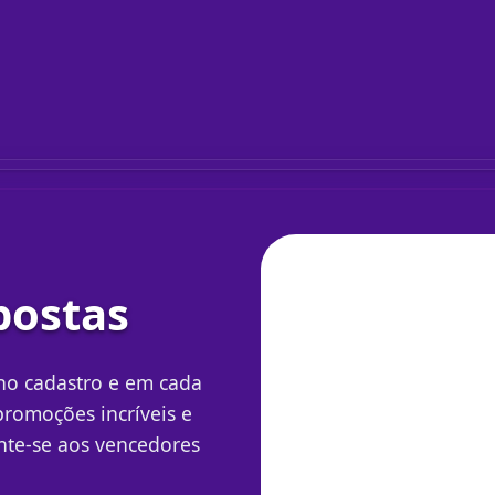
postas
no cadastro e em cada
promoções incríveis e
unte-se aos vencedores