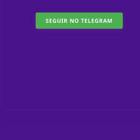
SEGUIR NO TELEGRAM