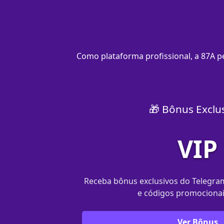
Como plataforma profissional, a 87A pe
🎁 Bônus Exclu
VIP
Receba bônus exclusivos do Telegra
e códigos promocionai
Ver Bônus