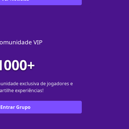
Comunidade VIP
1000+
unidade exclusiva de jogadores e
rtilhe experiências!
Entrar Grupo