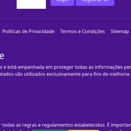
Políticas de Privacidade
Termos e Condições
Sitemap
de
ios e está empenhada em proteger todas as informações pe
tados são utilizados exclusivamente para fins de melhoria
todas as regras e regulamentos estabelecidos. É importan