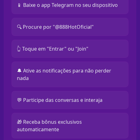
📱 Baixe o app Telegram no seu dispositivo
🔍 Procure por "@888HotOficial"
👆 Toque em "Entrar" ou "Join"
🔔 Ative as notificações para não perder
nada
💬 Participe das conversas e interaja
🎁 Receba bônus exclusivos
automaticamente