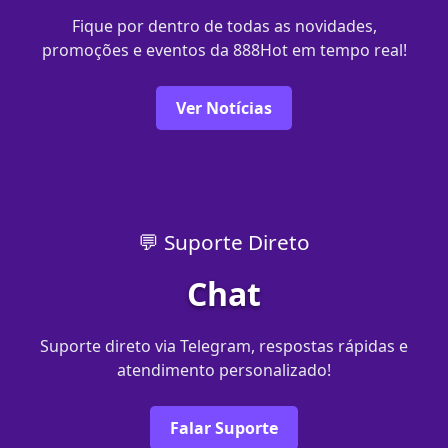
Fique por dentro de todas as novidades,
promoções e eventos da 888Hot em tempo real!
Ver Notícias
💬 Suporte Direto
Chat
Suporte direto via Telegram, respostas rápidas e
atendimento personalizado!
Falar Suporte