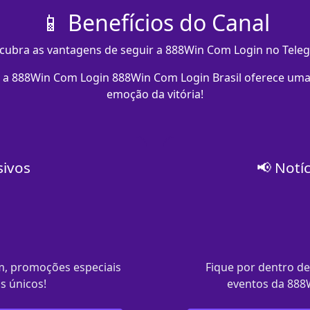
📱 Benefícios do Canal
cubra as vantagens de seguir a 888Win Com Login no Tele
a 888Win Com Login 888Win Com Login Brasil oferece uma ex
emoção da vitória!
sivos
📢 Notí
m, promoções especiais
Fique por dentro d
s únicos!
eventos da 888