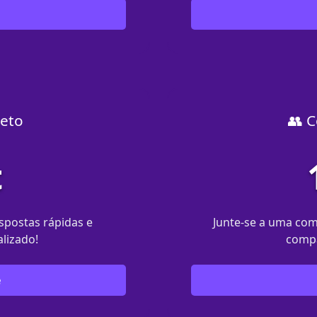
reto
👥 
t
espostas rápidas e
Junte-se a uma com
lizado!
compa
e