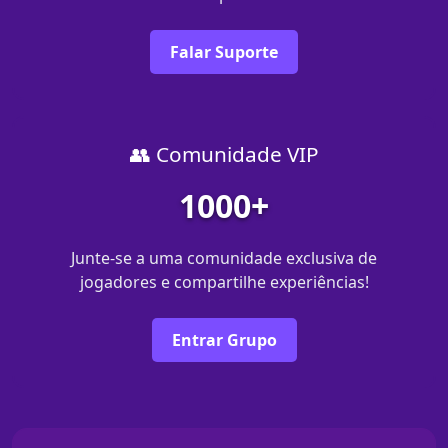
Falar Suporte
👥 Comunidade VIP
1000+
Junte-se a uma comunidade exclusiva de
jogadores e compartilhe experiências!
Entrar Grupo