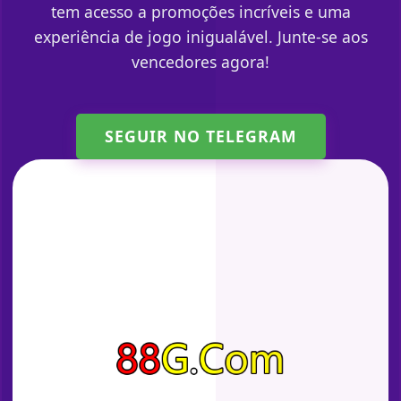
tem acesso a promoções incríveis e uma
experiência de jogo inigualável. Junte-se aos
vencedores agora!
SEGUIR NO TELEGRAM