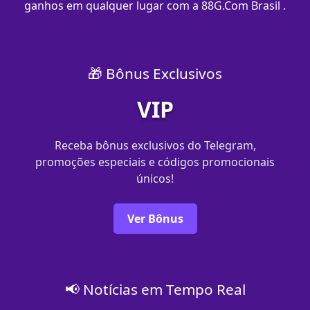
ganhos em qualquer lugar com a 88G.Com Brasil .
🎁 Bônus Exclusivos
VIP
Receba bônus exclusivos do Telegram,
promoções especiais e códigos promocionais
únicos!
Ver Bônus
📢 Notícias em Tempo Real