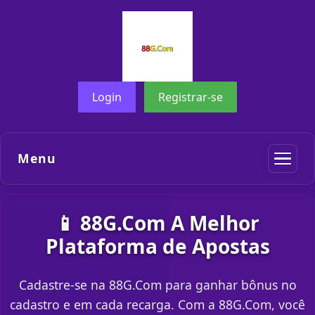
Login
Registrar-se
Menu
📱 88G.Com A Melhor
Plataforma de Apostas
Cadastre-se na 88G.Com para ganhar bônus no
cadastro e em cada recarga. Com a 88G.Com, você