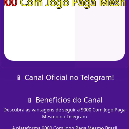
📱 Canal Oficial no Telegram!
📱 Benefícios do Canal
Descubra as vantagens de seguir a 9000 Com Jogo Paga
Mesmo no Telegram
A plataforma 9000 Com Jogo Paga Mesmo Brasil