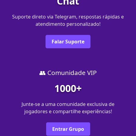
Chat
Suporte direto via Telegram, respostas rápidas e
atendimento personalizado!
Falar Suporte
👥 Comunidade VIP
1000+
Junte-se a uma comunidade exclusiva de
jogadores e compartilhe experiências!
Entrar Grupo