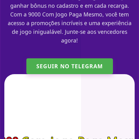
ganhar bônus no cadastro e em cada recarga.
Com a 9000 Com Jogo Paga Mesmo, você tem
acesso a promoções incríveis e uma experiência
de jogo inigualável. Junte-se aos vencedores
agora!
SEGUIR NO TELEGRAM