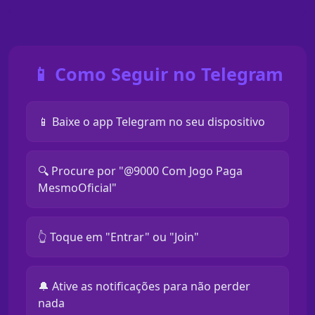
📱 Como Seguir no Telegram
📱 Baixe o app Telegram no seu dispositivo
🔍 Procure por "@9000 Com Jogo Paga
MesmoOficial"
👆 Toque em "Entrar" ou "Join"
🔔 Ative as notificações para não perder
nada