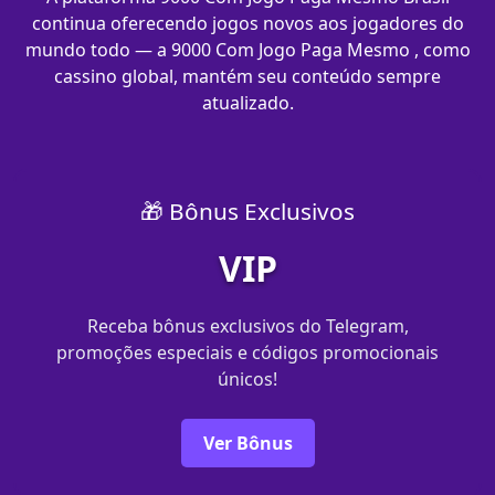
continua oferecendo jogos novos aos jogadores do
mundo todo — a 9000 Com Jogo Paga Mesmo , como
cassino global, mantém seu conteúdo sempre
atualizado.
🎁 Bônus Exclusivos
VIP
Receba bônus exclusivos do Telegram,
promoções especiais e códigos promocionais
únicos!
Ver Bônus