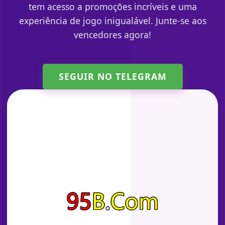
tem acesso a promoções incríveis e uma
experiência de jogo inigualável. Junte-se aos
vencedores agora!
SEGUIR NO TELEGRAM