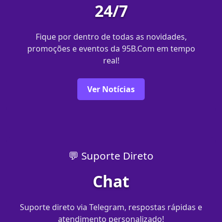
24/7
Fique por dentro de todas as novidades,
promoções e eventos da 95B.Com em tempo
real!
Ver Notícias
💬 Suporte Direto
Chat
Suporte direto via Telegram, respostas rápidas e
atendimento personalizado!