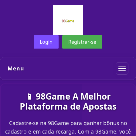
Login
Registrar-se
Menu
📱 98Game A Melhor
Plataforma de Apostas
Cadastre-se na 98Game para ganhar bônus no
cadastro e em cada recarga. Com a 98Game, você